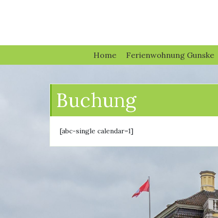
Home
Ferienwohnung Gunske
Buchung
[abc-single calendar=1]